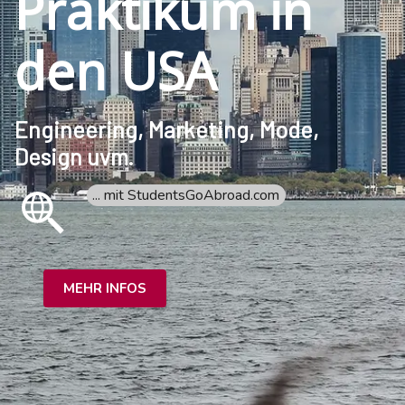
Praktikum in
den USA
Engineering, Marketing, Mode,
Design uvm.
... mit StudentsGoAbroad.com
MEHR INFOS