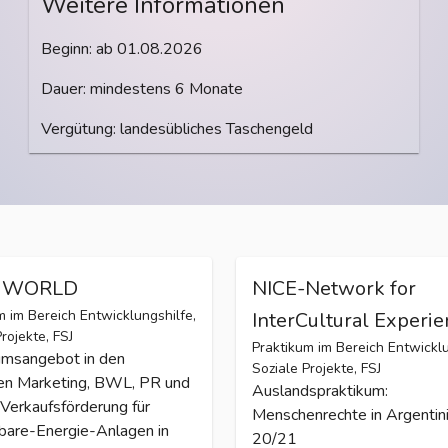
Weitere Informationen
Beginn: ab 01.08.2026
Dauer: mindestens 6 Monate
Vergütung: landesübliches Taschengeld
s WORLD
NICE-Network for
m im Bereich Entwicklungshilfe,
InterCultural Experi
rojekte, FSJ
Praktikum im Bereich Entwicklu
umsangebot in den
Soziale Projekte, FSJ
en Marketing, BWL, PR und
Auslandspraktikum:
Verkaufsförderung für
Menschenrechte in Argentin
bare-Energie-Anlagen in
20/21