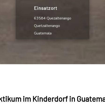
Einsatzort
63584 Quezaltenango
Quetzaltenango
Guatemala
tikum im Kinderdorf in Guatema