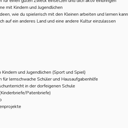
 für einen guten Zweck einsetzen und dich aktiv einbringen
ne mit Kindern und Jugendlichen
deen, wie du spielerisch mit den Kleinen arbeiten und lernen kan
dich auf ein anderes Land und eine andere Kultur einzulassen
 Kindern und Jugendlichen (Sport und Spiel)
n für lernschwache Schüler und Hausaufgabenhilfe
ischunterricht in der dorfeigenen Schule
Kinderbriefe/Patenbriefe)
o
enprojekte