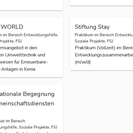
s WORLD
Stiftung Stay
m im Bereich Entwicklungshilfe,
Praktikum im Bereich Entwicklu
rojekte, FSJ
Soziale Projekte, FSJ
umsangebot in den
Praktikum (Vollzeit) im Bere
en Umwelttechnik und
Entwicklungszusammenarbe
wesen für Erneuerbare-
(m/w/d)
-Anlagen in Kenia
nationale Begegnung
meinschaftsdiensten
iat im Bereich
ungshilfe, Soziale Projekte, FSJ