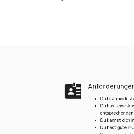
Anforderunge
Du bist mindeste
Du hast eine Au
entsprechenden
Du kannst dich 
Du hast gute P