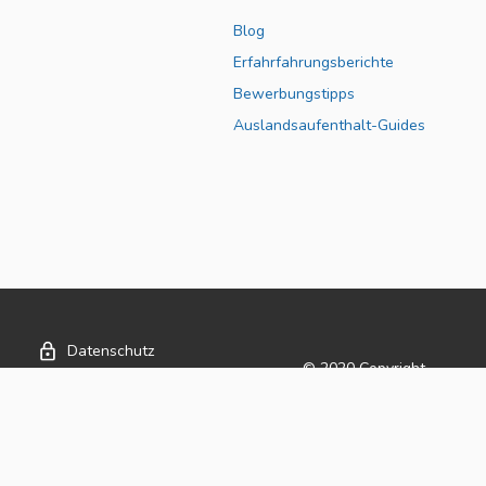
Blog
Erfahrfahrungsberichte
Bewerbungstipps
Auslandsaufenthalt-Guides
Datenschutz
© 2020 Copyright
LumenMedia Pte. Ltd.
praktikumsanzeigen.info