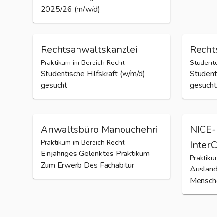
Datensc
Praktikum im Bereich Recht
Pflichtpraktikum in der
Steuerberatung - Wintersemester
2025/26 (m/w/d)
Rechtsanwaltskanzlei
Recht
Praktikum im Bereich Recht
Studente
Studentische Hilfskraft (w/m/d)
Studenti
gesucht
gesucht
Anwaltsbüro Manouchehri
NICE-
Praktikum im Bereich Recht
Inter
Einjähriges Gelenktes Praktikum
Praktiku
Zum Erwerb Des Fachabitur
Ausland
Mensch