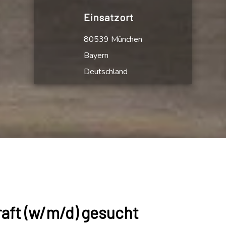
Einsatzort
80539 München
Bayern
Deutschland
raft (w/m/d) gesucht