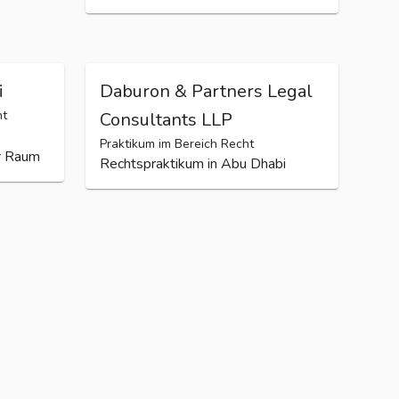
Pflichtpraktikum in der
Steuerberatung für das
Wintersemester 2023/24
i
Daburon & Partners Legal
ht
Consultants LLP
Praktikum im Bereich Recht
r Raum
Rechtspraktikum in Abu Dhabi