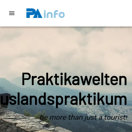
Praktikawelten
uslandspraktikum
be more than just a tourist!